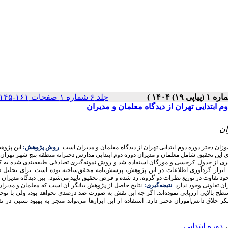
جلد ۶ شماره ۱ صفحات ۱۶۱-۱۴۵
 ابتدایی تهران از دیدگاه معلمان و مدیران
ان
موزان دختر دوره دوم ابتدایی تهران از دیدگاه معلمان و مدیران است
.
روش پژوهش:
این پژوه
ی این تحقیق شامل معلمان و مدیران دوره دوم ابتدایی مدارس دخترانه منطقه پنج شهر تهران 
ن ۳۶۰ نفر گزارش شده است. برای نمونه‌گیری از جدول کرجسی و مورگان استفاده شد و روش نمونه‌گیری تصادفی طبقه‌بندی شده ب
 از معلمان و 40 نفر از مدیران برآورد گردید. ابزار گردآوری اطلاعات در این پژوهش، پرسش‌نامه محقق‌ساخته بوده است. برای تحلیل
 تفاوت در توزیع نظرات دو گروه، رد شده و فرض تحقیق تایید می‌شود. بین دیدگاه مدیران 
ان تفاوتی وجود ندارد
.
نتیجه‌گیری:
نتایج حاصل از پژوهش بیانگر آن است که معلمان و مدیر
سطح بالایی ارزیابی نموده‌اند. اگر چه این نقش به صورت صد درصدی نخواهد بود، ولی با توجه 
فکر خلاق دانش‌آموزان دختر دارد. استفاده از این ابزارها می‌تواند منجر به بهبود نسبی در ت
،
دوره ابتدایی .