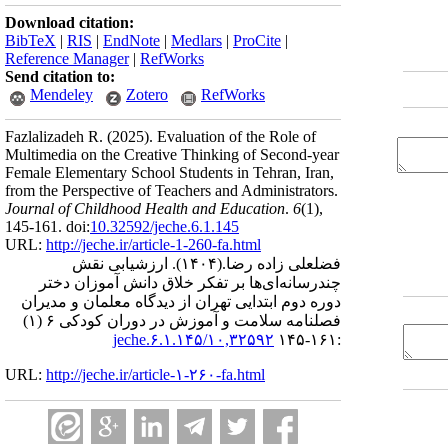
Download citation:
BibTeX
|
RIS
|
EndNote
|
Medlars
|
ProCite
|
Reference Manager
|
RefWorks
Send citation to:
Mendeley
Zotero
RefWorks
Fazlalizadeh R.
(2025).
Evaluation of the Role of
Multimedia on the Creative Thinking of Second-year
Female Elementary School Students in Tehran, Iran,
from the Perspective of Teachers and Administrators.
Journal of Childhood Health and Education
.
6
(1)
,
145-161. doi:
10.32592/jeche.6.1.145
URL:
http://jeche.ir/article-1-260-fa.html
فضلعلی زاده رضا.
(۱۴۰۴).
ارزشیابی نقش
چندرسانه‌ای‌ها بر تفکر خلاق دانش آموزان دختر
دوره دوم ابتدایی تهران از دیدگاه معلمان و مدیران
فصلنامه سلامت و آموزش در دوران کودکی ۶ (۱)
۱۰,۳۲۵۹۲/jeche.۶.۱.۱۴۵
:۱۶۱-۱۴۵
URL:
http://jeche.ir/article-۱-۲۶۰-fa.html