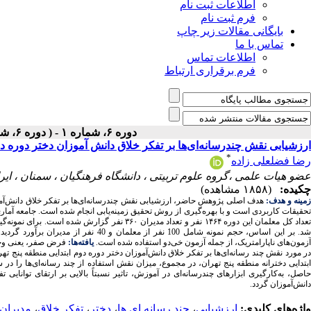
اطلاعات ثبت نام
فرم ثبت نام
بایگانی مقالات زیر چاپ
تماس با ما
اطلاعات تماس
فرم برقراری ارتباط
دوره ۶، شماره ۱ - ( دوره ۶، شماره ۱ (پیاپی ۱۹) ۱۴۰۴ )
ارزشیابی نقش چندرسانه‌ای‌ها بر تفکر خلاق دانش آموزان دختر دوره دوم
*
رضا فضلعلی زاده
عضو هیات علمی ،گروه علوم تربیتی ، دانشگاه فرهنگیان ، سمنان ، ایر
چکیده:
(۱۸۵۸ مشاهده)
مینه و هدف:
هدف اصلی پژوهش حاضر، ارزشیابی نقش چندرسانه‌ای
ها بر تفکر خلاق دانش‌آ
تحقیقات کاربردی است و با بهره‌گیری از روش تحقیق زمینه‌یابی انجام شده است. جامعه آمار
تعداد کل معلمان این دوره ۱۴۶۴ نفر و تعداد مدیرا
شد. بر این اساس، حجم نمونه شامل 100 نفر
زمون‌های ناپارامتریک، از جمله آزمون خی‌دو استفاده شده است.
یافته‌ها:
فرض صفر، یعنی وجود
ر مورد نقش چند رسانه‌ای‌ها بر تفکر خلاق دانش‌آموزان دختر دوره دوم ابتدایی منطقه پنج تهر
ابتدایی دخترانه منطقه پنج تهران، در مجموع، میزان نقش استفاده از چند رسانه‌ای‌ها را در 
حاصل، به‌کارگیری ابزارهای چندرسانه‌ای در آموزش، تاثیر نسبتاً بالایی بر ارتقای توانایی ت
دانش‌آموزان گردد.
واژه‌های کلیدی:
ارزشیابی
،
چند رسانه ای ها
،
دختر
،
تفکر خلاق
،
مدیران