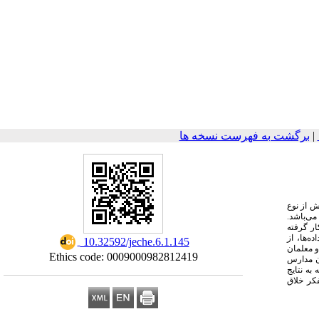
|
برگشت به فهرست نسخه ها
ش از نوع
می‌باشد.
ه کار گرفته
 داده‌ها، از
‎ 10.32592/jeche.6.1.145
و معلمان
Ethics code: 0009000982812419
ان مدارس
به نتایج
فکر خلاق