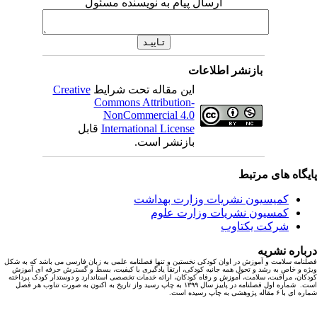
ارسال پیام به نویسنده مسئول
بازنشر اطلاعات
این مقاله تحت شرایط
Creative
Commons Attribution-
NonCommercial 4.0
International License
قابل
بازنشر است.
یگاه های مرتبط
کمیسیون نشریات وزارت بهداشت
کمسیون نشریات وزارت علوم
شرکت یکتاوب
باره نشریه
نامه سلامت و آموزش در اوان کودکی نخستین و تنها فصلنامه علمی به زبان فارسی می باشد که به شکل
ه و خاص به رشد و تحول همه جانبه کودکی، ارتقا یادگیری با کیفیت، بسط و گسترش حرفه ای آموزش
کان، مراقبت، سلامت، آموزش و رفاه کودکان، ارائه خدمات تخصصی استاندارد و دوستدار کودک پرداخته
است. شماره اول فصلنامه در پاییز سال ۱۳۹۹ به چاپ رسید واز تاریخ به اکنون به صورت تناوب هر فصل
ا ۶ مقاله پژوهشی به چاپ رسیده است.