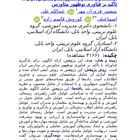
تاکید بر فناوری نوظهور متاورس
۱
منصور فروزان مهر
،
عبدالله علی
۲
۲
*
اسماعیلی
،
کوروش قاسم زاده
۱- دانشجوی دکتری مدیریت آموزشی، گروه
علوم تربیتی، واحد بابل، دانشگاه آزاد اسلامی،
بابل، ایران
۲- استادیار، گروه علوم تربیتی، واحد بابل،
دانشگاه آزاد اسلامی، بابل، ایران
چکیده:
(۳۱۶۶ مشاهده)
زمینه و هدف:
هدف این پژوهش، ارائه الگویی برای یادگیری
فناورانه با تأکید بر فناوری نوظهور متاورس در مدارس ایران
است.
روش پژوهش:
این پژوهش به روش کیفی انجام شده و
جامعه آماری آن شامل متخصصان علوم تربیتی و فناوری
اطلاعات است. داده‌ها از طریق مصاحبه‌های عمیق مبتنی بر
گروه‌کانونی جمع‌آوری، و با استفاده از تحلیل مضمون و نظریه
داده‌بنیاد بررسی شد.
یافته‌ها:
این پژوهش شامل الگوی نظری
نظام‌مند است که به شناسایی عوامل علّی، راهبردی، زمینه‌ای،
مداخله‌گر و پیامدی پرداخته است. عوامل علّی شامل تحول در
آموزش و یادگیری و بهینه‌سازی معلمان و مدیران است. عوامل
راهبردی شامل انقلاب دیجیتالی در آموزش و یادگیری و نوآوری و
پیشرفت در مدیریت و آموزش است. عوامل زمینه‌ای شامل
توسعه آموزشی و توانمندسازی و ارزیابی و بهبود پیشرفت
آموزشی، و عوامل مداخله‌گر نیز شامل توسعه مهارت‌ها و آموزش
معلمان و ایجاد بسترهای آموزشی تعاملی و تکنولوژیکی بوده
است. درنهایت، عوامل پیامدی شامل توسعه و تقویت مهارت‌ها و
بهبود و بهینه‌سازی فرایندهاست.
نتیجه‌گیری:
می‌توان گفت