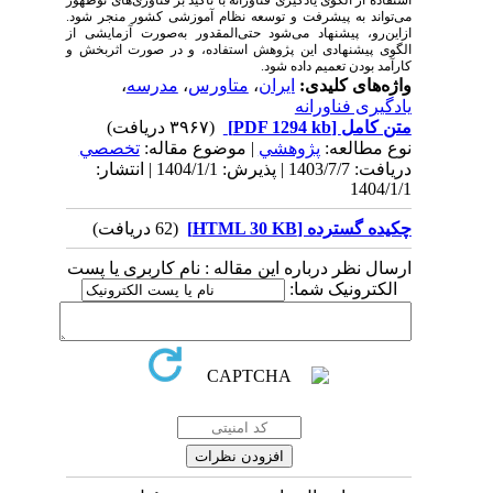
استفاده از الگوی یادگیری فناورانه با تأکید بر فناوری‌های نوظهور
می‌تواند به پیشرفت و توسعه نظام آموزشی کشور منجر شود.
ازاین‌رو، پیشنهاد می‌شود حتی‌المقدور به‌صورت آزمایشی از
الگوی پیشنهادی این پژوهش استفاده، و در صورت اثربخش و
کارآمد بودن تعمیم داده شود.
واژه‌های کلیدی:
ایران
،
متاورس
،
مدرسه
،
یادگیری فناورانه
متن کامل
[PDF 1294 kb]
(۳۹۶۷ دریافت)
نوع مطالعه:
پژوهشي
| موضوع مقاله:
تخصصي
دریافت: 1403/7/7 | پذیرش: 1404/1/1 | انتشار:
1404/1/1
چکیده گسترده [HTML 30 KB]
(62 دریافت)
ارسال نظر درباره این مقاله : نام کاربری یا پست
الکترونیک شما: