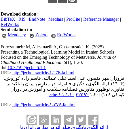
Download citation:
BibTeX
|
RIS
|
EndNote
|
Medlars
|
ProCite
|
Reference Manager
|
RefWorks
Send citation to:
Mendeley
Zotero
RefWorks
Forozanmehr M, Aliesmaeili A, Ghasemzadeh K.
(2025).
Presenting a Technological Learning Model in Iranian Schools
Focused on the Emerging Technology of Metaverse.
Journal of
Childhood Health and Education
.
6
(1)
, 1-20.
doi:
10.32592/jeche.6.1.1
URL:
http://jeche.ir/article-1-276-fa.html
فروزان مهر منصور، علی اسماعیلی عبدالله، قاسم زاده کوروش.
(۱۴۰۴).
ارائه الگوی یادگیری فناورانه در مدارس ایران با تاکید بر
فناوری نوظهور متاورس فصلنامه سلامت و آموزش در دوران
کودکی ۶ (۱) :۲۰-۱
۱۰,۳۲۵۹۲/jeche.۶.۱.۱
URL:
http://jeche.ir/article-۱-۲۷۶-fa.html
ارائه الگوی یادگیری فناورانه در مدارس ایران با