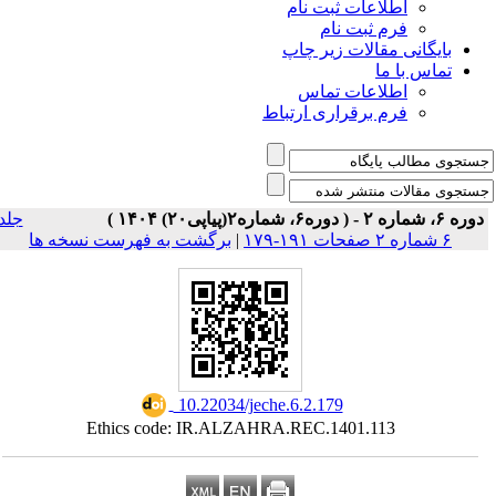
اطلاعات ثبت نام
فرم ثبت نام
بایگانی مقالات زیر چاپ
تماس با ما
اطلاعات تماس
فرم برقراری ارتباط
وره ۶، شماره ۲ - ( دوره۶، شماره۲(پیاپی۲۰) ۱۴۰۴ )
جلد
۶ شماره ۲ صفحات ۱۹۱-۱۷۹
|
برگشت به فهرست نسخه ها
‎ 10.22034/jeche.6.2.179
Ethics code: IR.ALZAHRA.REC.1401.113