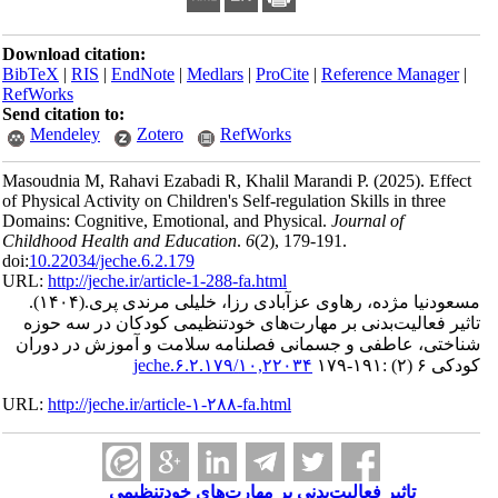
Download citation:
BibTeX
|
RIS
|
EndNote
|
Medlars
|
ProCite
|
Reference Manager
|
RefWorks
Send citation to:
Mendeley
Zotero
RefWorks
Masoudnia M, Rahavi Ezabadi R, Khalil Marandi P.
(2025).
Effect
of Physical Activity on Children's Self-regulation Skills in three
Domains: Cognitive, Emotional, and Physical.
Journal of
Childhood Health and Education
.
6
(2)
, 179-191.
doi:
10.22034/jeche.6.2.179
URL:
http://jeche.ir/article-1-288-fa.html
مسعودنیا مژده، رهاوی عزآبادی رزا، خلیلی مرندی پری.
(۱۴۰۴).
تاثیر فعالیت‌بدنی بر مهارت‌های خودتنظیمی کودکان در سه حوزه
شناختی، عاطفی و جسمانی فصلنامه سلامت و آموزش در دوران
کودکی ۶ (۲) :۱۹۱-۱۷۹
۱۰,۲۲۰۳۴/jeche.۶.۲.۱۷۹
URL:
http://jeche.ir/article-۱-۲۸۸-fa.html
تاثیر فعالیت‌بدنی بر مهارت‌های خودتنظیمی