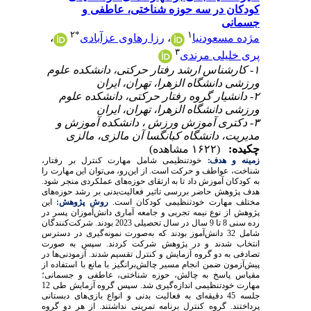
کودکان در سه حوزه شناختی، عاطفی و
جسمانی
۲
*
۱
مژده مسعودنیا
،
رزا رهاوی عزآبادی
،
۳
پری خلیلی مرندی
۱- کارشناس ارشد رفتار حرکتی، دانشکده علوم
ورزشی دانشگاه الزهرا، تهران، ایران
۲- دانشیار گروه رفتار حرکتی، دانشکده علوم
ورزشی دانشگاه الزهرا، تهران، ایران
۳- دکتری آموزش ورزش ، دانشکده آموزش و
مدیریت، دانشگاه کبانگسا آن مالزی، مالزی
چکیده:
(۱۶۲۲ مشاهده)
زمینه و هدف:
خودتنظیمی شامل مهارت کنترل بر رفتار،
شناخت، عواطف و حرکت است. از این‌رو، می‌توان این مهارت را
به کودکان آموزش داد تا به ارتقای حوزه‌های عملکردی منجر شود.
هدف پژوهش حاضر بررسی تاثیر فعالیت‌بدنی بر رشد حوزه‌های
مختلف مهارت خودتنظیمی کودکان است.
روش پژوهش:
این
پژوهش از نوع نیمه تجربی و جامعه آماری دانش‌آموزان پسر در
رده سنی 8 تا 9 سال در سال تحصیلی 2023 بودند. شرکت‌کنندگان
شامل 32 دانش‌آموز بودند که به‌صورت نمونه
گیری در دسترس
انتخاب شدند و در پژوهش شرکت کردند. سپس به صورت
تصادفی به دو گروه آزمایش و کنترل تقسیم شدند. آزمودنی‌ها
در
پیش‌‌آزمون ضمن انجام مسیر چالش‌برانگیز با مانع با استفاده از
مقیاس پاسخ به چالش، حوزه شناختی، عاطفی و جسمانی؛
مهارت خودتنظیمی اندازه‌گیری شد. سپس گروه آزمایش طی 12
جلسه 45 دقیقه‌ای به فعالیت بدنی و انواع بازی‌های دبستانی
پرداختند. گروه کنترل برنامه تمرینی نداشتند. از هر دو گروه