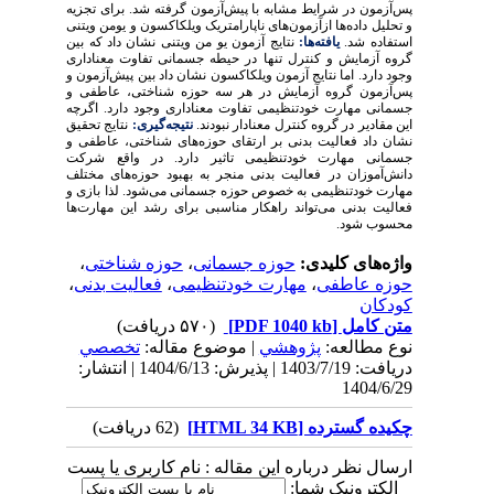
پس‌آزمون در شرایط مشابه با پیش‌آزمون گرفته شد. برای تجزیه
و تحلیل داده‌ها ازآزمون‌های ناپارامتریک ویلکاکسون و یومن ویتنی
استفاده شد.
یافته‌ها:
نتایج آزمون یو من ویتنی نشان داد که بین
گروه آزمایش و کنترل تنها در حیطه جسمانی تفاوت معناداری
وجود دارد. اما نتایج آزمون ویلکاکسون نشان داد بین پیش‌آزمون و
پس‌آزمون گروه آزمایش در هر سه حوزه شناختی، عاطفی و
جسمانی مهارت خودتنظیمی تفاوت معناداری وجود دارد. اگرچه
این مقادیر در گروه کنترل معنادار نبودند.
نتیجه‌گیری:
نتایج تحقیق
نشان داد فعالیت بدنی بر ارتقای حوزه
های شناختی، عاطفی و
جسمانی مهارت خودتنظیمی تاثیر دارد. در واقع شرکت
دانش‌آموزان در فعالیت‌ بدنی منجر به بهبود حوزه‌های مختلف
مهارت خودتنظیمی به خصوص حوزه جسمانی می
شود. لذا بازی و
فعالیت بدنی می‌تواند راهکار مناسبی برای رشد این مهارت‌‌ها
محسوب شود
.
واژه‌های کلیدی:
حوزه جسمانی
،
حوزه شناختی
،
حوزه عاطفی
،
مهارت خودتنظیمی
،
فعالیت بدنی
،
کودکان
متن کامل
[PDF 1040 kb]
(۵۷۰ دریافت)
نوع مطالعه:
پژوهشي
| موضوع مقاله:
تخصصي
دریافت: 1403/7/19 | پذیرش: 1404/6/13 | انتشار:
1404/6/29
چکیده گسترده [HTML 34 KB]
(62 دریافت)
ارسال نظر درباره این مقاله : نام کاربری یا پست
الکترونیک شما: