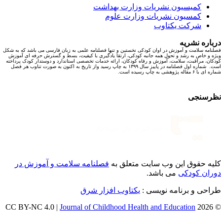
کمیسیون نشریات وزارت بهداشت
کمسیون نشریات وزارت علوم
شرکت یکتاوب
باره نشریه
نامه سلامت و آموزش در اوان کودکی نخستین و تنها فصلنامه علمی به زبان فارسی می باشد که به شکل
ه و خاص به رشد و تحول همه جانبه کودکی، ارتقا یادگیری با کیفیت، بسط و گسترش حرفه ای آموزش
کان، مراقبت، سلامت، آموزش و رفاه کودکان، ارائه خدمات تخصصی استاندارد و دوستدار کودک پرداخته
است. شماره اول فصلنامه در پاییز سال ۱۳۹۹ به چاپ رسید واز تاریخ به اکنون به صورت تناوب هر فصل
ا ۶ مقاله پژوهشی به چاپ رسیده است.
رسنجی
یه حقوق این وب سایت متعلق به
فصلنامه سلامت و آموزش در
ران کودکی
می باشد.
احی و برنامه نویسی :
یکتاوب افزار شرق
Journal of Childhood Health and Education
© 202