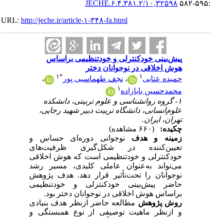
۱۰,۳۲۵۹۸/JECHE.۶.۴.۳۸۱.۲
:۵۹۵-۵۸۲
URL:
http://jeche.ir/article-۱-۳۴۸-fa.html
پیش‌بینی خودکنترلی و خودتنظیمی براساس
هوش اخلاقی در نوجوانان دختر
۱
*
۱
حمیده عتابی
،
نجف طهماسبی پور
،
۱
محمدحسین بابازاده
۱- گروه روانشناسی و علوم تربیتی، دانشکده
علوم‌انسانی، دانشگاه تربیت دبیر شهید رجایی،
تهران، ایران.
چکیده:
(۶۶۰ مشاهده)
زمینه و هدف
نوجوانی دوره‌ای حساس و
تعیین‌کننده در شکل‌گیری ظرفیت‌های
خودکنترلی و خودتنظیمی است که هوش اخلاقی
می‌تواند به‌عنوان عاملی کلیدی، مسیر رشد
نوجوانان را تحت‌تأثیر قرار دهد. هدف پژوهش
حاضر پیش‌بینی خودکنترلی و خودتنظیمی
براساس هوش اخلاقی در نوجوانان دختر بود.
روش پژوهش
مطالعه حاضر ازنظر هدف بنیادی
و ازنظر ماهیت توصیفی از نوع همبستگی و