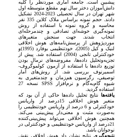
پیشبین است. جامعه آماری موردنظر را کلیه
دانش‌آموزان دختر سال نهم مقطع متوسطه اول
شهر تهران در سال تحصیلی 2023-2024 تشکیل
دادند. حجم نمونه براساس ملاک کلاین 335 نفر
محاسبه و گروه نمونه با استفاده از روش
نمونه‌گیری خوشه‌ای تصادفی و چندمرحله‌ای
انتخاب شدند. جهت سنجش متغیر‌های
موردپژوهش از پرسش‌نامه‌های هوش اخلاقی
لنیک و کیل (2005)، خودتنظیمی بوفارد (1995)و
خودکنترلی تانجی (2004) استفاده شد. پیش از
تجزیه‌وتحلیل داده‌‌ها، مفروضه‌های نرمال بودن
توزیع داده‌ها با استفاده از آزمون کولموگروف-
اسمیرنوف بررسی شد. از روش‌‌های آمار
توصیفی، رگرسیون هم‌زمان و چندمتغیری به
شیوه گام‌به‌گام و نرم‌افزار SPSS نسخه 27
استفاده گردید.
یافته‌ها
نتایج تحلیل داده‌ها حاکی از آن بود که
متغیر هوش اخلاقی 15درصد از واریانس
خودکنترلی و 6 درصد از واریانس خودتنظیمی را
به‌صورت مثبت و معنی‌دار پیش‌بینی می‌کند.
همچنین هوش اخلاقی می‌تواند پیش‌بینی‌کننده
21درصد از واریانس خودتنظیمی و خودکنترلی در
نوجوانان باشد.
نتیجه‌گیری
نتایج نشان داد هوش اخلاقی نقش