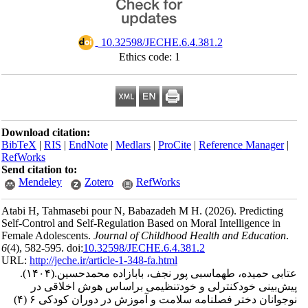
‎ 10.32598/JECHE.6.4.381.2
Ethics code: 1
Download citation:
BibTeX
|
RIS
|
EndNote
|
Medlars
|
ProCite
|
Reference Manager
|
RefWorks
Send citation to:
Mendeley
Zotero
RefWorks
Atabi H, Tahmasebi pour N, Babazadeh M H.
(2026).
Predicting
Self-Control and Self-Regulation Based on Moral Intelligence in
Female Adolescents.
Journal of Childhood Health and Education
.
6
(4)
, 582-595. doi:
10.32598/JECHE.6.4.381.2
URL:
http://jeche.ir/article-1-348-fa.html
عتابی حمیده، طهماسبی پور نجف، بابازاده محمدحسین.
(۱۴۰۴).
پیش‌بینی خودکنترلی و خودتنظیمی براساس هوش اخلاقی در
نوجوانان دختر فصلنامه سلامت و آموزش در دوران کودکی ۶ (۴)