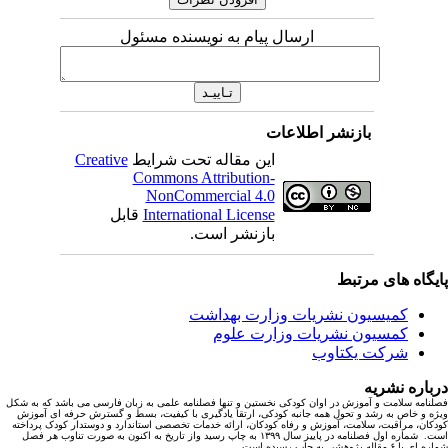
ارسال پیام به نویسنده مسئول
بازنشر اطلاعات
این مقاله تحت شرایط
Creative
Commons Attribution-
NonCommercial 4.0
International License
قابل
بازنشر است.
یگاه های مرتبط
کمیسیون نشریات وزارت بهداشت
کمسیون نشریات وزارت علوم
شرکت یکتاوب
باره نشریه
نامه سلامت و آموزش در اوان کودکی نخستین و تنها فصلنامه علمی به زبان فارسی می باشد که به شکل
ه و خاص به رشد و تحول همه جانبه کودکی، ارتقا یادگیری با کیفیت، بسط و گسترش حرفه ای آموزش
کان، مراقبت، سلامت، آموزش و رفاه کودکان، ارائه خدمات تخصصی استاندارد و دوستدار کودک پرداخته
است. شماره اول فصلنامه در پاییز سال ۱۳۹۹ به چاپ رسید واز تاریخ به اکنون به صورت تناوب هر فصل
ا ۶ مقاله پژوهشی به چاپ رسیده است.