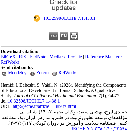
‎ 10.32598/JECHE.7.1.438.1
Download citation:
BibTeX
|
RIS
|
EndNote
|
Medlars
|
ProCite
|
Reference Manager
|
RefWorks
Send citation to:
Mendeley
Zotero
RefWorks
Hamidi I, Beheshti S, Vakili N.
(2026).
Identifying the Components
of Educational Development in Iranian Schools: A Qualitative
Study.
Journal of Childhood Health and Education
.
7
(1)
, 64-77.
doi:
10.32598/JECHE.7.1.438.1
URL:
http://jeche.ir/article-1-389-fa.html
حمیدی ایرج، بهشتی سعید، وکیلی نجمه.
(۱۴۰۵).
شناسایی
مؤلفه‌های توسعه تعلیم‌وتربیت در قلمرو مدارس ایران: یک مطالعه
کیفی فصلنامه سلامت و آموزش در دوران کودکی ۷ (۱) :۷۷-۶۴
۱۰,۳۲۵۹۸/JECHE.۷.۱.۴۳۸.۱