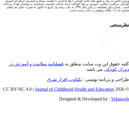
ه و خاص به رشد و تحول همه جانبه کودکی، ارتقا یادگیری با کیفیت، بسط و گسترش حرفه ای آموزش
کان، مراقبت، سلامت، آموزش و رفاه کودکان، ارائه خدمات تخصصی استاندارد و دوستدار کودک پرداخته
است. شماره اول فصلنامه در پاییز سال ۱۳۹۹ به چاپ رسید واز تاریخ به اکنون به صورت تناوب هر فصل
ا ۶ مقاله پژوهشی به چاپ رسیده است.
رسنجی
یه حقوق این وب سایت متعلق به
فصلنامه سلامت و آموزش در
ران کودکی
می باشد.
احی و برنامه نویسی :
یکتاوب افزار شرق
Journal of Childhood Health and Education
© 202
Designed & Developed by :
Yektaw