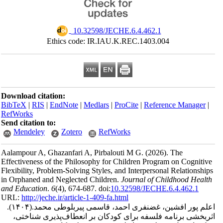
‎ 10.32598/JECHE.6.4.462.1
Ethics code: IR.IAU.K.REC.1403.004
Download citation:
BibTeX
|
RIS
|
EndNote
|
Medlars
|
ProCite
|
Reference Manager
|
RefWorks
Send citation to:
Mendeley
Zotero
RefWorks
Aalampour A, Ghazanfari A, Pirbalouti M G.
(2026).
The
Effectiveness of the Philosophy for Children Program on Cognitive
Flexibility, Problem-Solving Styles, and Interpersonal Relationships
in Orphaned and Neglected Children.
Journal of Childhood Health
and Education
.
6
(4)
, 674-687. doi:
10.32598/JECHE.6.4.462.1
URL:
http://jeche.ir/article-1-409-fa.html
اعلم پور افشین، غضنفری احمد، قاسمی پیربلوطی محمد.
(۱۴۰۴).
اثربخشی برنامه فلسفه برای کودکان بر انعطاف‌پذیری شناختی،