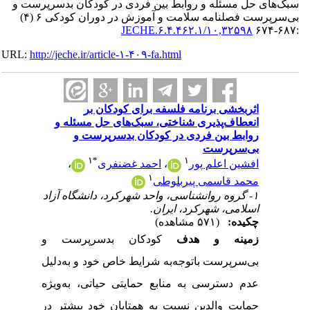
سبک‌های حل مسئله و روابط بین فردی در کودکان بدسرپرست و
بی‌سرپرست فصلنامه سلامت و آموزش در دوران کودکی ۶ (۴)
۱۰,۳۲۵۹۸/JECHE.۶.۴.۴۶۲.۱
:۶۸۷-۶۷۴
URL:
http://jeche.ir/article-۱-۴۰۹-fa.html
اثربخشی برنامه فلسفه برای کودکان بر
انعطاف‌پذیری شناختی، سبک‌های حل مسئله و
روابط بین فردی در کودکان بدسرپرست و
بی‌سرپرست
۱
*
۱
افشین اعلم پور
،
احمد غضنفری
،
۱
محمد قاسمی پیربلوطی
۱- گروه روانشناسی، واحد شهرکرد، دانشگاه آزاد
اسلامی، شهرکرد، ایران.
چکیده:
(۵۷۱ مشاهده)
زمینه و هدف
کودکان بدسرپرست و
بی‌سرپرست باتوجه‌به شرایط خاص خود و به‌دلیل
عدم دسترسی به منابع حمایتی حیاتی، به‌ویژه
حمایت والدین نسبت به همتایان خود بیشتر در