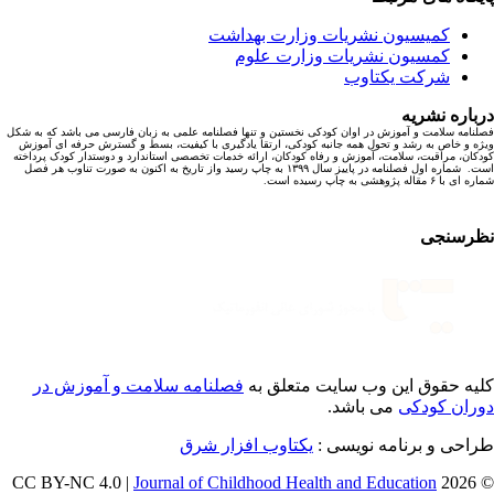
کمیسیون نشریات وزارت بهداشت
کمسیون نشریات وزارت علوم
شرکت یکتاوب
باره نشریه
نامه سلامت و آموزش در اوان کودکی نخستین و تنها فصلنامه علمی به زبان فارسی می باشد که به شکل
ه و خاص به رشد و تحول همه جانبه کودکی، ارتقا یادگیری با کیفیت، بسط و گسترش حرفه ای آموزش
کان، مراقبت، سلامت، آموزش و رفاه کودکان، ارائه خدمات تخصصی استاندارد و دوستدار کودک پرداخته
است. شماره اول فصلنامه در پاییز سال ۱۳۹۹ به چاپ رسید واز تاریخ به اکنون به صورت تناوب هر فصل
ا ۶ مقاله پژوهشی به چاپ رسیده است.
رسنجی
یه حقوق این وب سایت متعلق به
فصلنامه سلامت و آموزش در
ران کودکی
می باشد.
احی و برنامه نویسی :
یکتاوب افزار شرق
Journal of Childhood Health and Education
© 202