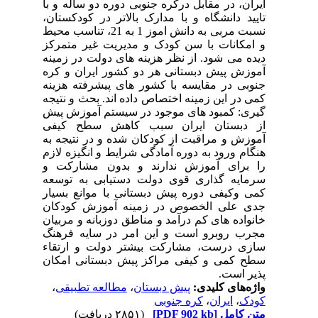
ایران، در مقابل درکره جنوبی دوره دو ساله و با
تایید دانشگاه و با مدارک بالاتر در کودکستان،
نسبت مربی به دانش اموز 1 به 21، تناسب محیط
و امکانات با سن کودک و مدیریت غیر متمرکز
دیده می شود. از نظر هزینه های دولت در زمینه
آموزش پیش دبستانی هر دو کشور ایران و کره
جنوبی در مقایسه با کشور های پیشرفته هزینه
کمی در این زمینه اختصاص داده اند. بحث و نتیجه
گیری: کمبود های موجود در سیستم آموزش پیش
از دبستان ایران سبب کاهش سطح کیفی
آموزش و مراقبت از کودکان شده و در نتیجه به
هنگام ورود به دوره آمادگی شرایط و انگیزه لازم
را برای آموزش ندارند و بدون مشارکت و
سرمایه گذاری قوی دولت دستیابی به توسعه
کمی وکیفی دوره پیش دبستانی با موانع بسیار
جدی علی الخصوص در زمینه آموزش کودکان
خانواده های کم درآمد و مناطق دوزبانه و مربیان
مجرب روبرو است و این امر در سایه فرهنگ
سازی درست، مشارکت بیشتر دولت و ارتقاء
سطح کمی و کیفی مراکز پیش دبستانی امکان
پذیر است.
واژه‌های کلیدی:
پیش دبستان
،
مطالعه تطبیقی
،
کودک
،
ایران
،
کره جنوبی
متن کامل
[PDF 902 kb]
(۲۸۵۱ دریافت)