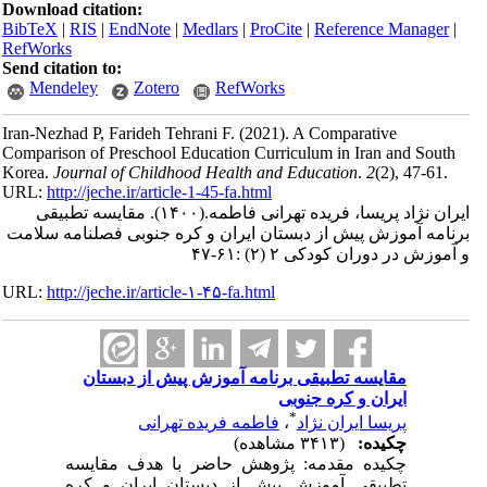
Download citation:
BibTeX
|
RIS
|
EndNote
|
Medlars
|
ProCite
|
Reference Manager
|
RefWorks
Send citation to:
Mendeley
Zotero
RefWorks
Iran-Nezhad P, Farideh Tehrani F.
(2021).
A Comparative
Comparison of Preschool Education Curriculum in Iran and South
Korea.
Journal of Childhood Health and Education
.
2
(2)
, 47-61.
URL:
http://jeche.ir/article-1-45-fa.html
ایران نژاد پریسا، فریده تهرانی فاطمه.
(۱۴۰۰).
مقایسه تطبیقی
برنامه آموزش پیش از دبستان ایران و کره جنوبی فصلنامه سلامت
و آموزش در دوران کودکی ۲ (۲) :۶۱-۴۷
URL:
http://jeche.ir/article-۱-۴۵-fa.html
مقایسه تطبیقی برنامه آموزش پیش از دبستان
ایران و کره جنوبی
*
پریسا ایران نژاد
،
فاطمه فریده تهرانی
چکیده:
(۳۴۱۳ مشاهده)
چکیده مقدمه: پژوهش حاضر با هدف مقایسه
تطبیقی آموزش پیش از دبستان ایران و کره