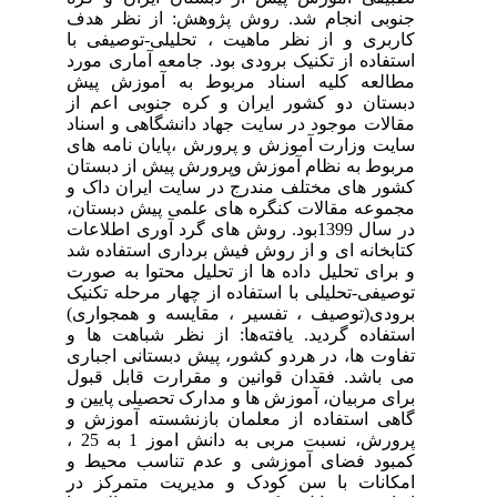
جنوبی انجام شد. روش پژوهش: از نظر هدف
کاربری و از نظر ماهیت ، تحلیلی-توصیفی با
استفاده از تکنیک برودی بود. جامعه آماری مورد
مطالعه کلیه اسناد مربوط به آموزش پیش
دبستان دو کشور ایران و کره جنوبی اعم از
مقالات موجود در سایت جهاد دانشگاهی و اسناد
سایت وزارت آموزش و پرورش ،پایان نامه های
مربوط به نظام آموزش وپرورش پیش از دبستان
کشور های مختلف مندرج در سایت ایران داک و
مجموعه مقالات کنگره های علمی پیش دبستان،
در سال 1399بود. روش های گرد آوری اطلاعات
کتابخانه ای و از روش فیش برداری استفاده شد
و برای تحلیل داده ها از تحلیل محتوا به صورت
توصیفی-تحلیلی با استفاده از چهار مرحله تکنیک
برودی(توصیف ، تفسیر ، مقایسه و همجواری)
استفاده گردید. یافته‌ها: از نظر شباهت ها و
تفاوت ها، در هردو کشور، پیش دبستانی اجباری
می باشد. فقدان قوانین و مقرارت قابل قبول
برای مربیان، آموزش ها و مدارک تحصیلی پایین و
گاهی استفاده از معلمان بازنشسته آموزش و
پرورش، نسبت مربی به دانش اموز 1 به 25 ،
کمبود فضای آموزشی و عدم تناسب محیط و
امکانات با سن کودک و مدیریت متمرکز در