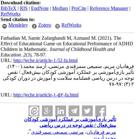
Download citation:
BibTeX
|
RIS
|
EndNote
|
Medlars
|
ProCite
|
Reference Manager
|
RefWorks
Send citation to:
Mendeley
Zotero
RefWorks
Farhadian M, Samie Zafarghandi M, Azmand M.
(2021).
The
Effect of Educational Game on Educational Performance of ADHD
Children in Mathematic.
Journal of Childhood Health and
Education
.
2
(3)
, 78-97.
URL:
http://jeche.ir/article-1-52-fa.html
فرهادیان مریم، سمیعی سمرقندی مرتضی، آزمند محمد.
(۱۴۰۰).
تأثیر بازی‌آموزشی بر عملکرد آموزشی کودکان بیش‌فعال / نقص
توجه در درس ریاضی فصلنامه سلامت و آموزش در دوران کودکی
۲ (۳) :۹۷-۷۸
URL:
http://jeche.ir/article-۱-۵۲-fa.html
تأثیر بازی‌آموزشی بر عملکرد آموزشی کودکان
بیش‌فعال / نقص توجه در درس ریاضی
*
مریم فرهادیان
،
مرتضی سمیعی سمرقندی
،
محمد آزمند