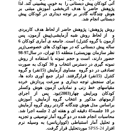
آتی کودکان پیش دبستانی را  به خوبی پیشبینی کند. لذا 
پژوهش حاضر با هدف اثربخشی آموزش مبتنی بر 
هوش چندگانه گادنر بر توجه دیداری در کودکان پیش 
دبستانی انجام شد.
روش پژوهش: پژوهش حاضر از لحاظ هدف کاربردی 
و  از لحاظ روش شبه آزمایشی(پیش آزمون، پس 
آزمون با گروه کنترل) است. جامعه ی آماری کودکان 6 
ساله پیش دبستانی که در مهدکودک های خصوصی(زیر 
نظر سازمان بهزیستی) منطقه 15 تهران، در سال97-98 
حضور دارند، است و حجم نمونه با استفاده از روش 
نمونه گیری در دسترس انتخاب و 30 کودک به صورت 
تصادفی در دو گروه  مساوی آزمایش (15نفر) و گروه 
کنترل (15نفر) قرارگرفتند. ابزار جمع آوری داده ها، 
برای سنجش توجه دیداری و سرعت پردازش خرده 
مقیاسهای خط زنی و نمادیابی آزمون هوش وکسلر 
کودکان ویرایش چهار(2003)بود. پس از اجرای 
آزمونهای مذکور و انتخاب گروه آزمایش،
آموزش 
براساس مدل هوش چندگانه گاردنر روی گروه آزمایش 
در 10 جلسه45 دقیقه ای و هفته ای 2 جلسه اجرا شد. 
محاسبات انجام شده در دو گروه آمار توصیفی و تجزیه 
و تحلیل آمار استنباطی (کوواریانس) به وسیله نرم 
افزار 
SPSS-24 
موردتحلیل قرار گرفت.