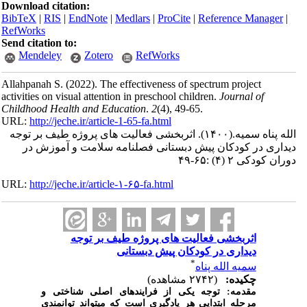
Download citation:
BibTeX
|
RIS
|
EndNote
|
Medlars
|
ProCite
|
Reference Manager
|
RefWorks
Send citation to:
Mendeley
Zotero
RefWorks
Allahpanah S.
(2022).
The effectiveness of spectrum project
activities on visual attention in preschool children.
Journal of
Childhood Health and Education
.
2
(4)
, 49-65.
URL:
http://jeche.ir/article-1-65-fa.html
الله پناه سمیه.
(۱۴۰۰).
اثربخشی فعالیت های پروژه طیف بر توجه
دیداری در کودکان پیش دبستانی فصلنامه سلامت و آموزش در
دوران کودکی ۲ (۴) :۶۵-۴۹
URL:
http://jeche.ir/article-۱-۶۵-fa.html
اثربخشی فعالیت های پروژه طیف بر توجه
دیداری در کودکان پیش دبستانی
*
سمیه الله پناه
چکیده:
(۲۷۴۲ مشاهده)
مقدمه:
توجه یکی از فرایندهای اصلی شناختی و 
مرحله ابتدایی هر یادگیری است که میتواند توانمندی 