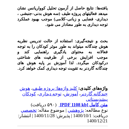
یافته‌ها: نتایج حاصل از آزمون تحلیل کوواریانس نشان 
میدهد فعالیتهای پروژه طیف (سه هوش بدنی–جنبشی ، 
دیداری- فضایی و زبانی–کلامی) موجب بهبود عملکرد 
توجه دیداری به طور معنادار می شود.
بحث و نتیجه‌گیری:
‌ 
استفاده از حالت تدریس نظریه 
هوش چندگانه میتواند به طور موثر کودکان را به توجه 
فعالانه به محتوای یادگیری راهنمایی کند و 
موجب افزایش برخی از ظرفیت های شناختی 
درکودکان میگردد. لذا آموزش بر پایه هوش های 
چندگانه گاردنر به تقویت توجه دیداری کمک خواهد کرد.
واژه‌های کلیدی:
کلید واژه‌ها: پروژه طیف
،
هوش
چندگانه گاردنر
،
آموزش
،
توجه دیداری
،
کودکان
پیشدبستانی
متن کامل
[PDF 1108 kb]
(۵۹۰ دریافت)
نوع مطالعه:
پژوهشي
| موضوع مقاله:
تخصصي
دریافت: 1400/10/1 | پذیرش: 1400/11/28 | انتشار:
1400/12/21