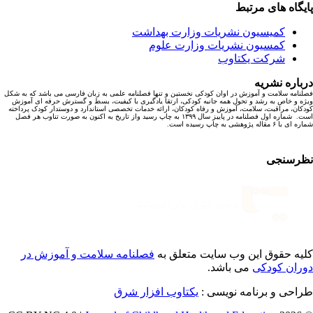
یگاه های مرتبط
کمیسیون نشریات وزارت بهداشت
کمسیون نشریات وزارت علوم
شرکت یکتاوب
باره نشریه
نامه سلامت و آموزش در اوان کودکی نخستین و تنها فصلنامه علمی به زبان فارسی می باشد که به شکل
ه و خاص به رشد و تحول همه جانبه کودکی، ارتقا یادگیری با کیفیت، بسط و گسترش حرفه ای آموزش
کان، مراقبت، سلامت، آموزش و رفاه کودکان، ارائه خدمات تخصصی استاندارد و دوستدار کودک پرداخته
است. شماره اول فصلنامه در پاییز سال ۱۳۹۹ به چاپ رسید واز تاریخ به اکنون به صورت تناوب هر فصل
ا ۶ مقاله پژوهشی به چاپ رسیده است.
رسنجی
یه حقوق این وب سایت متعلق به
فصلنامه سلامت و آموزش در
ران کودکی
می باشد.
احی و برنامه نویسی :
یکتاوب افزار شرق