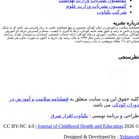
کمیسیون نشریات وزارت بهداشت
کمسیون نشریات وزارت علوم
شرکت یکتاوب
باره نشریه
نامه سلامت و آموزش در اوان کودکی نخستین و تنها فصلنامه علمی به زبان فارسی می باشد که به شکل
ه و خاص به رشد و تحول همه جانبه کودکی، ارتقا یادگیری با کیفیت، بسط و گسترش حرفه ای آموزش
کان، مراقبت، سلامت، آموزش و رفاه کودکان، ارائه خدمات تخصصی استاندارد و دوستدار کودک پرداخته
است. شماره اول فصلنامه در پاییز سال ۱۳۹۹ به چاپ رسید واز تاریخ به اکنون به صورت تناوب هر فصل
ا ۶ مقاله پژوهشی به چاپ رسیده است.
رسنجی
یه حقوق این وب سایت متعلق به
فصلنامه سلامت و آموزش در
ران کودکی
می باشد.
احی و برنامه نویسی :
یکتاوب افزار شرق
Journal of Childhood Health and Education
© 202
Designed & Developed by :
Yektaw