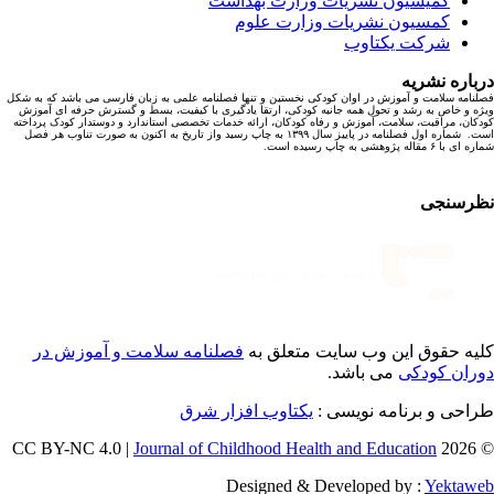
کمیسیون نشریات وزارت بهداشت
کمسیون نشریات وزارت علوم
شرکت یکتاوب
باره نشریه
نامه سلامت و آموزش در اوان کودکی نخستین و تنها فصلنامه علمی به زبان فارسی می باشد که به شکل
ه و خاص به رشد و تحول همه جانبه کودکی، ارتقا یادگیری با کیفیت، بسط و گسترش حرفه ای آموزش
کان، مراقبت، سلامت، آموزش و رفاه کودکان، ارائه خدمات تخصصی استاندارد و دوستدار کودک پرداخته
است. شماره اول فصلنامه در پاییز سال ۱۳۹۹ به چاپ رسید واز تاریخ به اکنون به صورت تناوب هر فصل
ا ۶ مقاله پژوهشی به چاپ رسیده است.
رسنجی
یه حقوق این وب سایت متعلق به
فصلنامه سلامت و آموزش در
ران کودکی
می باشد.
احی و برنامه نویسی :
یکتاوب افزار شرق
Journal of Childhood Health and Education
© 202
Designed & Developed by :
Yektaw