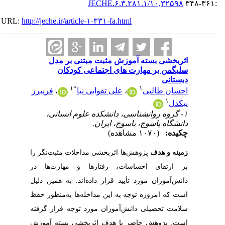
۱۰,۳۲۵۹۸/JECHE.۶.۳.۲۸۱.۱
:۳۶۱-۳۴۸
URL:
http://jeche.ir/article-۱-۳۳۱-fa.html
اثربخشی بسته آموزش مثبت مبتنی بر مدل
سلیگمن بر مهارت های اجتماعی کودکان
دبستانی
۱
*
۱
احسان طالبی
،
علی تقوایی نیا
،
فریبرز
۱
نیکدل
۱- گروه روانشناسی، دانشکده علوم انسانی،
دانشگاه یاسوج، یاسوج، ایران.
چکیده:
(۱۰۷۰ مشاهده)
زمینه‭ ‬و‭ ‬هدف