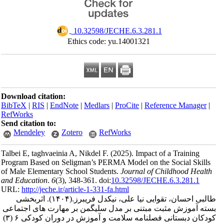
‎ 10.32598/JECHE.6.3.281.1
Ethics code: yu.14001321
Download citation:
BibTeX
|
RIS
|
EndNote
|
Medlars
|
ProCite
|
Reference Manager
|
RefWorks
Send citation to:
Mendeley
Zotero
RefWorks
Talbei E, taghvaeinia A, Nikdel F.
(2025).
Impact of a Training
Program Based on Seligman’s PERMA Model on the Social Skills
of Male Elementary School Students.
Journal of Childhood Health
and Education
.
6
(3)
, 348-361. doi:
10.32598/JECHE.6.3.281.1
URL:
http://jeche.ir/article-1-331-fa.html
طالبی احسان، تقوایی نیا علی، نیکدل فریبرز.
(۱۴۰۴).
اثربخشی
بسته آموزش مثبت مبتنی بر مدل سلیگمن بر مهارت های اجتماعی
کودکان دبستانی فصلنامه سلامت و آموزش در دوران کودکی ۶ (۳)