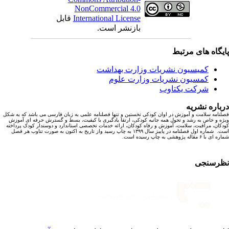
NonCommercial 4.0
International License
قابل
بازنشر است.
یگاه های مرتبط
کمیسیون نشریات وزارت بهداشت
کمسیون نشریات وزارت علوم
شرکت یکتاوب
باره نشریه
نامه سلامت و آموزش در اوان کودکی نخستین و تنها فصلنامه علمی به زبان فارسی می باشد که به شکل
ه و خاص به رشد و تحول همه جانبه کودکی، ارتقا یادگیری با کیفیت، بسط و گسترش حرفه ای آموزش
کان، مراقبت، سلامت، آموزش و رفاه کودکان، ارائه خدمات تخصصی استاندارد و دوستدار کودک پرداخته
است. شماره اول فصلنامه در پاییز سال ۱۳۹۹ به چاپ رسید واز تاریخ به اکنون به صورت تناوب هر فصل
ا ۶ مقاله پژوهشی به چاپ رسیده است.
رسنجی