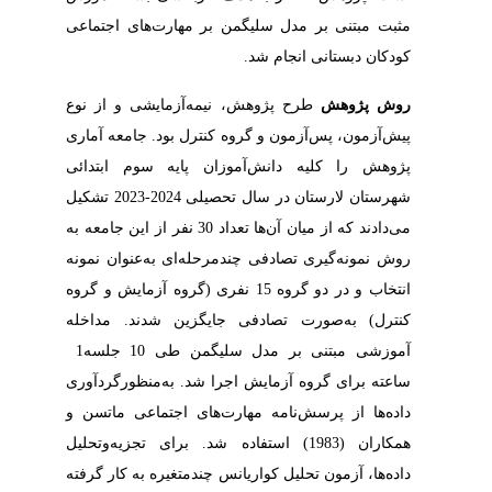
‬کودکان‭ ‬دبستانی‭ ‬انجام‭ ‬شد‭. ‬
روش‭ ‬پژوهش
‬آموزشی‭ ‬مبتنی‭ ‬بر‭ ‬مدل‭ ‬سلیگمن‭ ‬طی‭ ‬10‭ ‬جلسه‭ ‬1‭