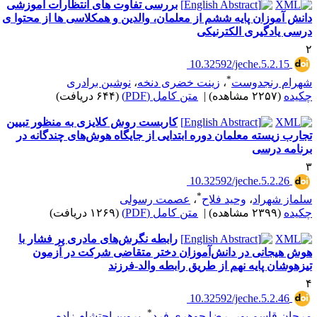
بررسی تفاوت های انتظارات آموزشی
انش آموزان پایه ششم از معلمان، والدین و همکلاسی ها از محتوا ی
رسی یادگیری الکترنیکی
‎ 10.32592/jeche.5.2.15
*
هرام رنجدوست
،
زینت خضری دنخه
،
نوشین برادری
کیده
(۲۲۵۷ مشاهده)
|
متن کامل (PDF)
(۶۴۴ دریافت)
کاربست روش کلایزی به منظور تبیین
جارب زیسته معلمان دوره ابتدایی از جایگاه هوش‌های چندگانه در
رنامه درسی
‎ 10.32592/jeche.5.2.26
*
لماز شهراد
،
وحید فلاح
،
عصمت رسولی
کیده
(۲۳۹۹ مشاهده)
|
متن کامل (PDF)
(۱۲۶۹ دریافت)
رابطه نگرش‌های مادری پر فشار با
وش هیجانی در ‌دانش‌آموزان دختر متقاضی شرکت در آزمون
یزهوشان پایه نهم از طریق رابطه والد-فرزند
‎ 10.32592/jeche.5.2.46
*
رجان قاسم پور
،
رضا جوهری فرد
،
پروین احتشام زاده
،