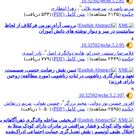
‎ 10.32592/jeche.5.2.81
*
ریم ناصری
،
مرضیه بلالی
،
زهرا انتظاری
کیده
(۲۱۳۵ مشاهده)
|
متن کامل (PDF)
(۵۳۳ دریافت)
بررسی آرای نورمن فرکلاف از لحاظ
ینامتنیت در میز و دیوار نوشته های دانش آموزان
‎ 10.32592/jeche.5.2.95
*
لامرضا رستمی حیدرلو
،
هانیه دواتگری اصل
،
نادر اسدی
کیده
(۲۴۳۹ مشاهده)
|
متن کامل (PDF)
(۷۷۹ دریافت)
تبیین نقش رضایت جنسی، صمیمیت،
عهد و سازگاری زناشویی در ثبات زناشویی (مورد مطالعه: زوجین
ارای فرزند)
‎ 10.32592/jeche.5.2.107
*
فروز حسین پور دوانی
،
مجید برزگر
،
حسین بقولی
،
مریم زرنقاش
کیده
(۲۵۹۵ مشاهده)
|
متن کامل (PDF)
(۱۰۵۰ دریافت)
اثربخشی مداخله والدگری ذهن‌آگاهانه بر
ابطه والد-کودک و فشار مراقبتی در مادران دارای کودک مبتلا به
ختلال طیف اوتیسم : نقش تعدیل‌گری حمایت اجتماعی ادراک‌شده