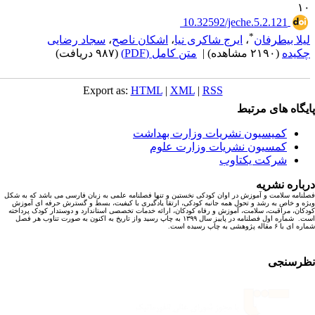
۱
‎ 10.32592/jeche.5.2.121
*
یلا بیطرفان
،
ایرج شاکری نیا
،
اشکان ناصح
،
سجاد رضایی
کیده
(۲۱۹۰ مشاهده)
|
متن کامل (PDF)
(۹۸۷ دریافت)
Export as:
HTML
|
XML
|
RSS
یگاه های مرتبط
کمیسیون نشریات وزارت بهداشت
کمسیون نشریات وزارت علوم
شرکت یکتاوب
باره نشریه
نامه سلامت و آموزش در اوان کودکی نخستین و تنها فصلنامه علمی به زبان فارسی می باشد که به شکل
ه و خاص به رشد و تحول همه جانبه کودکی، ارتقا یادگیری با کیفیت، بسط و گسترش حرفه ای آموزش
کان، مراقبت، سلامت، آموزش و رفاه کودکان، ارائه خدمات تخصصی استاندارد و دوستدار کودک پرداخته
است. شماره اول فصلنامه در پاییز سال ۱۳۹۹ به چاپ رسید واز تاریخ به اکنون به صورت تناوب هر فصل
ا ۶ مقاله پژوهشی به چاپ رسیده است.
رسنجی