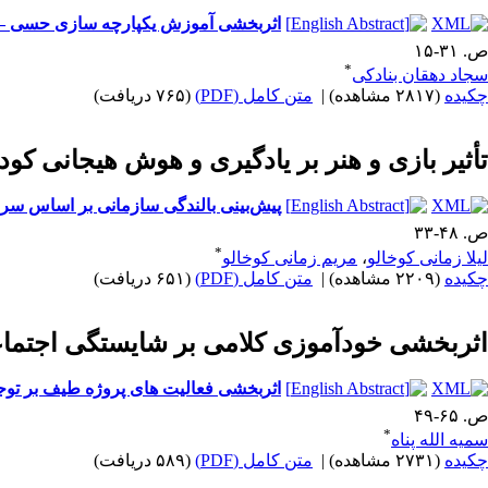
اثربخشی آموزش یکپارچه سازی حسی – ح
ص. ۳۱-۱۵
*
سجاد دهقان بنادکی
چکیده
(۲۸۱۷ مشاهده)
|
متن کامل (PDF)
(۷۶۵ دریافت)
تأثیر بازی و هنر بر یادگیری و هوش هیجانی کودکان6 تا 9 سال بر اساس رویکرد و
پیش‌بینی بالندگی سازمانی بر اساس سرم
ص. ۴۸-۳۳
*
لیلا زمانی کوخالو
،
مریم زمانی کوخالو
چکیده
(۲۲۰۹ مشاهده)
|
متن کامل (PDF)
(۶۵۱ دریافت)
اثربخشی خودآموزی کلامی بر شایستگی اجتما
اثربخشی فعالیت های پروژه طیف بر توجه
ص. ۶۵-۴۹
*
سمیه الله پناه
چکیده
(۲۷۳۱ مشاهده)
|
متن کامل (PDF)
(۵۸۹ دریافت)