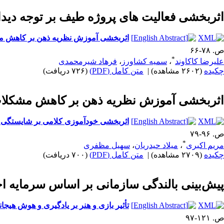
اثربخشی فعالیت های پروژه طیف بر توجه دیدا
اثربخشی آموزش نظریه ذهن بر کاهش م
ص. ۷۸-۶۶
*
علیرضا کاکاوند
،
سمیه کشاورز
،
فرهاد شیرمحمدی
چکیده
(۲۶۰۲ مشاهده)
|
متن کامل (PDF)
(۷۲۶ دریافت)
اثربخشی آموزش نظریه ذهن بر کاهش مشکلات
اثربخشی خودآموزی کلامی بر شایستگی 
ص. ۹۶-۷۹
*
مریم اکبری
،
میلاد حیدریان
،
سهیل مظفری
چکیده
(۲۷۰۹ مشاهده)
|
متن کامل (PDF)
(۷۰۰ دریافت)
پیش‌بینی بالندگی سازمانی بر اساس سرمایه ا
تأثیر بازی و هنر بر یادگیری و هوش هیجانی کودکان6 تا 9 سال بر اسا
ص. ۱۲۱-۹۷