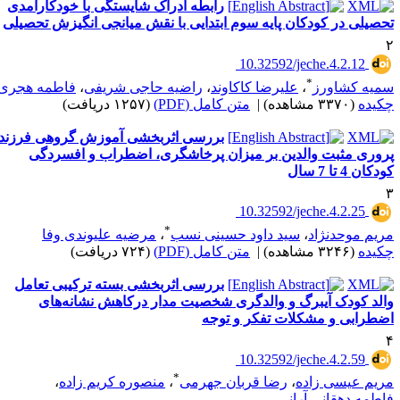
رابطه ادراک شایستگی با خودکارآمدی
حصیلی در کودکان پایه سوم ابتدایی با نقش میانجی انگیزش تحصیلی
‎ 10.32592/jeche.4.2.12
*
میه کشاورز
،
علیرضا کاکاوند
،
راضیه حاجی شریفی
،
فاطمه هجری
کیده
(۳۳۷۰ مشاهده)
|
متن کامل (PDF)
(۱۲۵۷ دریافت)
بررسی اثربخشی آموزش گروهی فرزند
روری مثبت والدین بر میزان پرخاشگری، اضطراب و افسردگی
دکان 4 تا 7 سال
‎ 10.32592/jeche.4.2.25
*
ریم موحدنژاد
،
سید داود حسینی نسب
،
مرضیه علیوندی وفا
کیده
(۳۲۴۶ مشاهده)
|
متن کامل (PDF)
(۷۲۴ دریافت)
بررسی اثربخشی بسته ترکیبی تعامل
الد کودک آیبرگ و والدگری شخصیت مدار درکاهش نشانه‌های
ضطرابی و مشکلات تفکر و توجه
‎ 10.32592/jeche.4.2.59
*
ریم عیسی زاده
،
رضا قربان جهرمی
،
منصوره کریم زاده
،
اطمه دهقانی آرانی