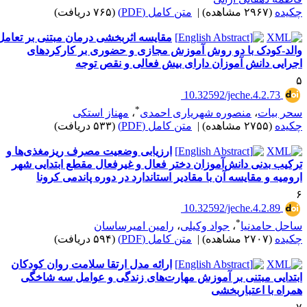
کیده
(۲۹۶۷ مشاهده)
|
متن کامل (PDF)
(۷۶۵ دریافت)
مقایسه اثربخشی درمان مبتنی بر تعامل
الد-کودک با دو روش آموزش مجازی و حضوری بر کارکردهای
جرایی دانش آموزان دارای بیش فعالی و نقص توجه
‎ 10.32592/jeche.4.2.73
*
حر بیات
،
منصوره شهریاری احمدی
،
مهناز استکی
کیده
(۲۷۵۵ مشاهده)
|
متن کامل (PDF)
(۵۳۳ دریافت)
ارزیابی وضعیت مصرف ریزمغذی‌ها و
رکیب بدنی دانش‌آموزان دختر فعال و غیرفعال مقطع ابتدایی شهر
رومیه و مقایسه آن با مقادیر استاندارد در دوره پاندمی کرونا
‎ 10.32592/jeche.4.2.89
*
احل حامدنیا
،
جواد وکیلی
،
رامین امیرساسان
کیده
(۲۷۰۷ مشاهده)
|
متن کامل (PDF)
(۵۹۴ دریافت)
ارائه مدل ارتقا سلامت روان کودکان
بتدایی مبتنی بر آموزش مهارت‌های زندگی و عوامل سه شاخگی
مراه با اعتباربخشی