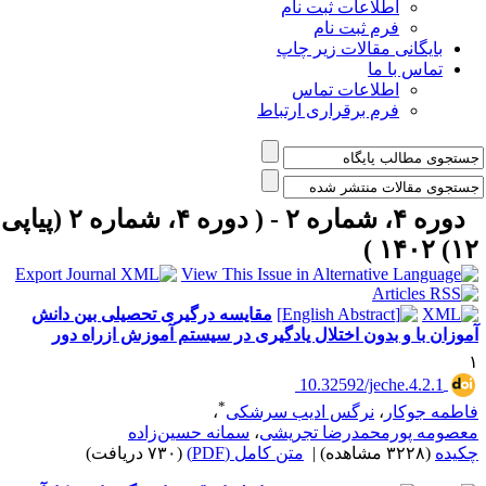
اطلاعات ثبت نام
فرم ثبت نام
بایگانی مقالات زیر چاپ
تماس با ما
اطلاعات تماس
فرم برقراری ارتباط
دوره ۴، شماره ۲ - ( دوره ۴، شماره ۲ (پیاپی
۱۲) ۱۴۰۲
مقایسه درگیری تحصیلی بین دانش
موزان با و بدون اختلال یادگیری در سیستم آموزش ازراه دور
‎ 10.32592/jeche.4.2.1
*
اطمه جوکار
،
نرگس ادیب سرشکی
،
عصومه پورمحمدرضا تجریشی
،
سمانه حسین‌زاده
کیده
(۳۲۲۸ مشاهده)
|
متن کامل (PDF)
(۷۳۰ دریافت)