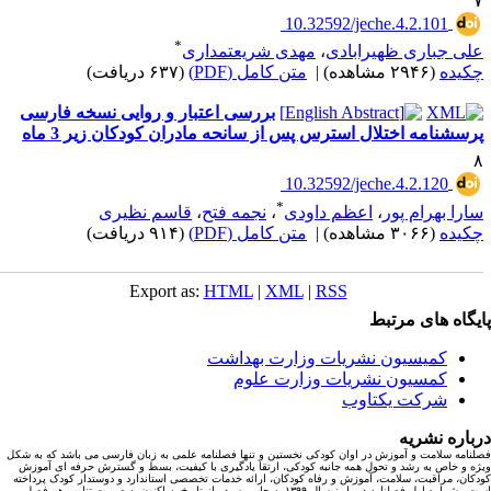
‎ 10.32592/jeche.4.2.101
*
لی جباری ظهیرابادی
،
مهدی شریعتمداری
کیده
(۲۹۴۶ مشاهده)
|
متن کامل (PDF)
(۶۳۷ دریافت)
بررسی اعتبار و روایی نسخه فارسی
رسشنامه اختلال استرس پس از سانحه مادران کودکان زیر 3 ماه
‎ 10.32592/jeche.4.2.120
*
ارا بهرام پور
،
اعظم داودی
،
نجمه فتح
،
قاسم نظیری
کیده
(۳۰۶۶ مشاهده)
|
متن کامل (PDF)
(۹۱۴ دریافت)
Export as:
HTML
|
XML
|
RSS
یگاه های مرتبط
کمیسیون نشریات وزارت بهداشت
کمسیون نشریات وزارت علوم
شرکت یکتاوب
باره نشریه
نامه سلامت و آموزش در اوان کودکی نخستین و تنها فصلنامه علمی به زبان فارسی می باشد که به شکل
ه و خاص به رشد و تحول همه جانبه کودکی، ارتقا یادگیری با کیفیت، بسط و گسترش حرفه ای آموزش
کان، مراقبت، سلامت، آموزش و رفاه کودکان، ارائه خدمات تخصصی استاندارد و دوستدار کودک پرداخته
است. شماره اول فصلنامه در پاییز سال ۱۳۹۹ به چاپ رسید واز تاریخ به اکنون به صورت تناوب هر فصل