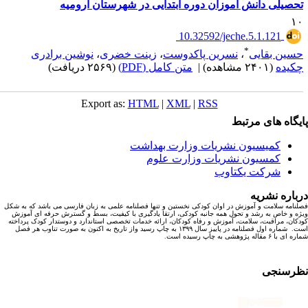
حصیلی دانش آموزان دوره ابتدایی در شهرستان ارومیه
۱
‎ 10.32592/jeche.5.1.121
*
سین بقایی
،
نسرین پاکدوست
،
زینت خضری
،
نوشین برادری
کیده
(۲۴۰۱ مشاهده)
|
متن کامل (PDF)
(۲۵۶۹ دریافت)
Export as:
HTML
|
XML
|
RSS
یگاه های مرتبط
کمیسیون نشریات وزارت بهداشت
کمسیون نشریات وزارت علوم
شرکت یکتاوب
باره نشریه
نامه سلامت و آموزش در اوان کودکی نخستین و تنها فصلنامه علمی به زبان فارسی می باشد که به شکل
ه و خاص به رشد و تحول همه جانبه کودکی، ارتقا یادگیری با کیفیت، بسط و گسترش حرفه ای آموزش
کان، مراقبت، سلامت، آموزش و رفاه کودکان، ارائه خدمات تخصصی استاندارد و دوستدار کودک پرداخته
است. شماره اول فصلنامه در پاییز سال ۱۳۹۹ به چاپ رسید واز تاریخ به اکنون به صورت تناوب هر فصل
ا ۶ مقاله پژوهشی به چاپ رسیده است.
رسنجی