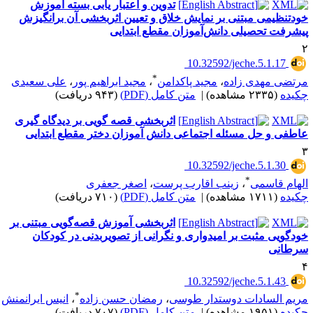
تدوین و اعتبار یابی بسته آموزش
ودتنظیمی مبتنی بر نمایش خلاق و تعیین اثربخشی آن برانگیزش
یشرفت تحصیلی دانش‌آموزان مقطع ابتدایی
‎ 10.32592/jeche.5.1.17
*
رتضی مهدی زاده
،
مجید پاکدامن
،
مجید ابراهیم پور
،
علی سعیدی
کیده
(۲۳۳۵ مشاهده)
|
متن کامل (PDF)
(۹۴۳ دریافت)
اثربخشی قصه گویی بر دیدگاه گیری
اطفی و حل مسئله اجتماعی دانش آموزان دختر مقطع ابتدایی
‎ 10.32592/jeche.5.1.30
*
لهام قاسمی
،
زینب اقارب پرست
،
اصغر جعفری
کیده
(۱۷۱۱ مشاهده)
|
متن کامل (PDF)
(۷۱۰ دریافت)
اثربخشی آموزش قصه‌گویی مبتنی بر
ودگویی مثبت بر امیدواری و نگرانی از تصویربدنی در کودکان
رطانی
‎ 10.32592/jeche.5.1.43
*
ریم السادات دوستدار طوسی
،
رمضان حسن زاده
،
انیس ایرانمنش
کیده
(۱۹۵۱ مشاهده)
|
متن کامل (PDF)
(۷۰۷ دریافت)