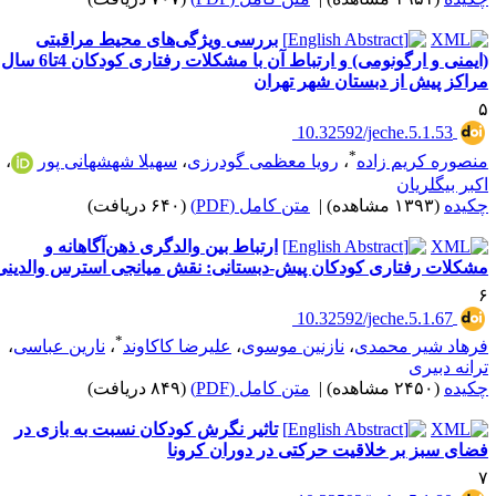
بررسی ویژگی‌های محیط مراقبتی
(ایمنی و ارگونومی) و ارتباط آن با مشکلات رفتاری کودکان 4تا6 سال
راکز پیش از دبستان شهر تهران
‎ 10.32592/jeche.5.1.53
*
نصوره کریم زاده
،
رویا معظمی گودرزی
،
سهیلا شهشهانی پور
،
کبر بیگلریان
کیده
(۱۳۹۳ مشاهده)
|
متن کامل (PDF)
(۶۴۰ دریافت)
ارتباط بین والدگری ذهن‌آگاهانه و
شکلات رفتاری کودکان پیش-دبستانی: نقش میانجی استرس والدینی
‎ 10.32592/jeche.5.1.67
*
رهاد شیر محمدی
،
نازنین موسوی
،
علیرضا کاکاوند
،
نارین عباسی
،
رانه دبیری
کیده
(۲۴۵۰ مشاهده)
|
متن کامل (PDF)
(۸۴۹ دریافت)
تاثیر نگرش کودکان نسبت به بازی در
ضای سبز بر خلاقیت حرکتی در دوران کرونا