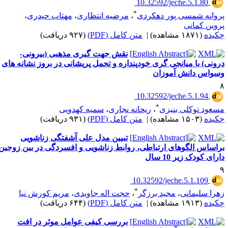
‎ 10.32592/jeche.5.1.80
*
روانه شمسی پور دهکردی
،
مرضیه انتظاری
،
مهتاب حیدری
،
روین کمانی
کیده
(۱۸۷۱ مشاهده)
|
متن کامل (PDF)
(۹۲۷ دریافت)
نقش جهت گیری مذهبی (بیرونی-
رونی) با میانجی گری خودپنداره و تحمل پریشانی در بروز نشانه های
سواس دانش آموزان
‎ 10.32592/jeche.5.1.94
*
سعود توکلی بنیزی
،
ریحانه نجاری
،
سمیه کهدویی
کیده
(۱۵۰۳ مشاهده)
|
متن کامل (PDF)
(۹۳۱ دریافت)
تبیین مدل علی آشفتگی زناشویی
راساس الگوهای ارتباطی، روابط زناشویی و افسردگی در بین زوجین
ارای کودک زیر 10 سال
‎ 10.32592/jeche.5.1.109
*
هرا سلیمانی
،
مجید برزگر
،
حجت اله جاویدی
،
مریم کورش نیا
کیده
(۱۹۱۳ مشاهده)
|
متن کامل (PDF)
(۶۴۴ دریافت)
بررسی کیفی عوامل موثر در افت