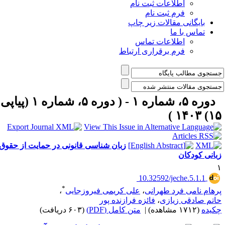
اطلاعات ثبت نام
فرم ثبت نام
بایگانی مقالات زیر چاپ
تماس با ما
اطلاعات تماس
فرم برقراری ارتباط
دوره ۵، شماره ۱ - ( دوره ۵، شماره ۱ (پیاپی
۱۵) ۱۴۰۳
زبان شناسی قانونی در حمایت از حقوق
بانی کودکان
‎ 10.32592/jeche.5.1.1
*
رهام نامی فرد طهرانی
،
علی کریمی فیروزجایی
،
اتم صادقی زیازی
،
فائزه فرازنده پور
کیده
(۱۷۱۲ مشاهده)
|
متن کامل (PDF)
(۶۰۳ دریافت)